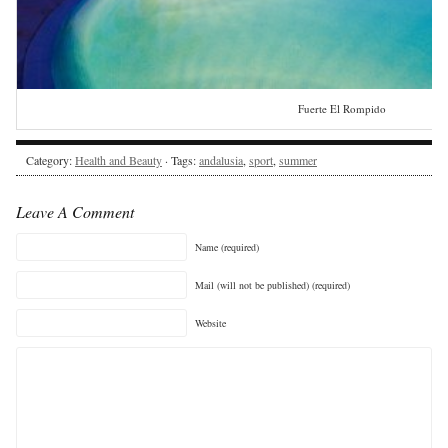
Fuerte El Rompido
Category:
Health and Beauty
· Tags:
andalusia
,
sport
,
summer
Leave A Comment
Name (required)
Mail (will not be published) (required)
Website